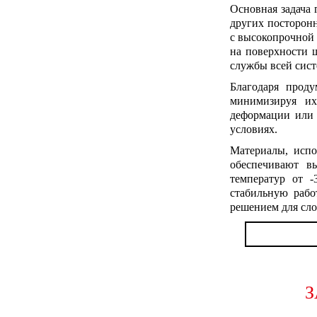
Основная задача
других посторонн
с высокопрочной 
на поверхности 
службы всей сис
Благодаря проду
минимизируя их
деформации или 
условиях.
Материалы, исп
обеспечивают в
температур от 
стабильную рабо
решением для сл
З