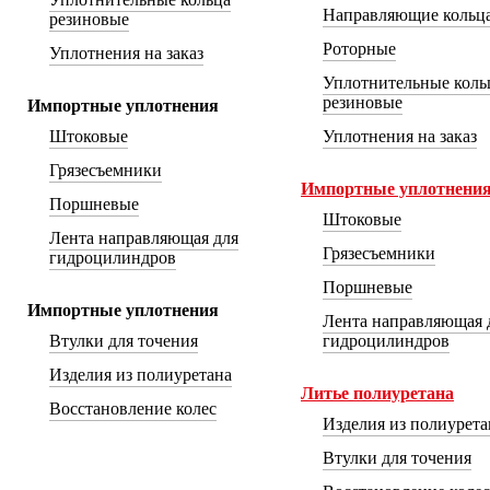
Направляющие кольц
резиновые
Роторные
Уплотнения на заказ
Уплотнительные коль
резиновые
Импортные уплотнения
Штоковые
Уплотнения на заказ
Грязесъемники
Импортные уплотнени
Поршневые
Штоковые
Лента направляющая для
Грязесъемники
гидроцилиндров
Поршневые
Импортные уплотнения
Лента направляющая 
Втулки для точения
гидроцилиндров
Изделия из полиуретана
Литье полиуретана
Восстановление колес
Изделия из полиуретан
Втулки для точения