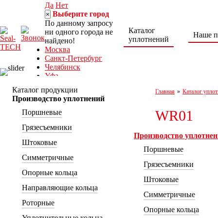
Да
Нет
Выберите город
×
По данному запросу
Каталог
ни одного города не
Наше п
уплотнений
найдено!
Москва
Санкт-Петербург
Челябинск
Уфа
Норильск
Каталог продукции
Главная
»
Каталог уплот
Нижний Тагил
Производство уплотнений
Ростов-на-Дону
WR01
Поршневые
8 (800) 222-30-04
seal-tech@mail.ru
Грязесъемники
Пн-Пт: 9:00 – 18:00
Производство уплотне
г. Ростов-на-Дону,
Штоковые
Поршневые
ул. Каширская, 9/53а
Симметричные
Грязесъемники
Опорные кольца
Штоковые
Направляющие кольца
Симметричные
Роторные
Опорные кольца
Уплотнительные кольца