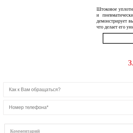
Штоковое уплотн
и пневматическ
демонстрирует вы
что делает его у
З