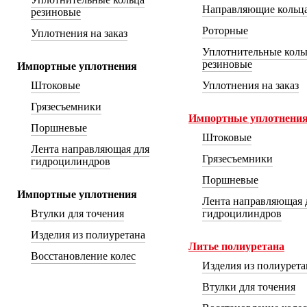
Направляющие кольц
резиновые
Роторные
Уплотнения на заказ
Уплотнительные коль
резиновые
Импортные уплотнения
Штоковые
Уплотнения на заказ
Грязесъемники
Импортные уплотнени
Поршневые
Штоковые
Лента направляющая для
Грязесъемники
гидроцилиндров
Поршневые
Импортные уплотнения
Лента направляющая 
Втулки для точения
гидроцилиндров
Изделия из полиуретана
Литье полиуретана
Восстановление колес
Изделия из полиуретан
Втулки для точения