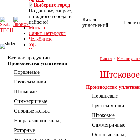
Выберите город
×
По данному запросу
ни одного города не
Каталог
найдено!
Наше п
уплотнений
Москва
Санкт-Петербург
Челябинск
Уфа
Норильск
Нижний Тагил
Каталог продукции
Главная
»
Каталог уплот
Ростов-на-Дону
Производство уплотнений
8 (800) 222-30-
Штоковое
Поршневые
04
Грязесъемники
seal-tech@mail.ru
Производство уплотне
Пн-Пт: 9:00 – 18:00
Штоковые
г. Ростов-на-Дону,
Поршневые
ул. Каширская, 9/53а
Симметричные
Грязесъемники
Опорные кольца
Штоковые
Направляющие кольца
Симметричные
Роторные
Опорные кольца
Уплотнительные кольца