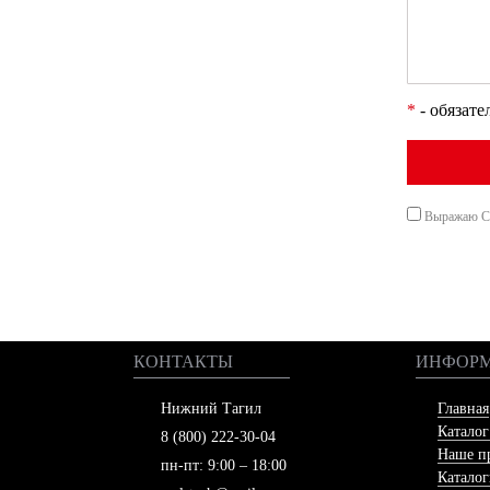
*
- обязате
Выражаю Со
КОНТАКТЫ
ИНФОР
Нижний Тагил
Главная
Катало
8 (800) 222-30-04
Наше п
пн-пт: 9:00 – 18:00
Катало