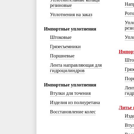
Да
Нет
Нап
резиновые
Выберите город
×
По данному запросу
Рот
Уплотнения на заказ
Каталог
ни одного города не
уплотне
найдено!
Упл
Москва
рез
Импортные уплотнения
Санкт-Петербург
Штоковые
Упло
Челябинск
Уфа
Грязесъемники
Норильск
Импор
Нижний Тагил
Поршневые
Ростов-на-Дону
Што
Лента направляющая для
8 (800) 222-30-04
Гря
гидроцилиндров
seal-tech@mail.ru
Пор
Пн-Пт: 9:00 – 18:00
г. Ростов-на-Дону,
Импортные уплотнения
Лен
ул. Каширская, 9/53а
Втулки для точения
гид
Изделия из полиуретана
Литье 
Восстановление колес
Изде
Втул