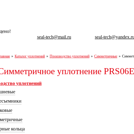
дено!
seal-tech@mail.ru
seal-tech@yandex.r
лавная
»
Каталог уплотнений
»
Производство уплотнений
»
Симметричные
»
Симмет
Симметричное уплотнение PRS06
одство уплотнений
шневые
зесъемники
ковые
метричные
рные кольца