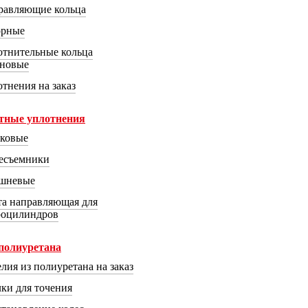
равляющие кольца
орные
Наше производство
Каталоги
Статьи
ний
отнительные кольца
иновые
тнения на заказ
тные уплотнения
ковые
зесъемники
шневые
та направляющая для
роцилиндров
полиуретана
лия из полиуретана на заказ
ки для точения