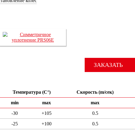
тановление колес
ЗАКАЗАТЬ
Температура (C°)
Скорость (m/сек)
min
max
max
-30
+105
0.5
-25
+100
0.5