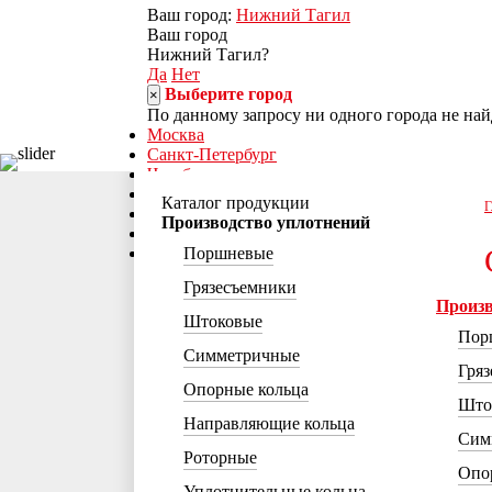
Ваш город:
Нижний Тагил
Ваш город
Нижний Тагил?
Да
Нет
Выберите город
×
По данному запросу ни одного города не най
Москва
Санкт-Петербург
Челябинск
Уфа
Каталог продукции
Г
Норильск
Производство уплотнений
Нижний Тагил
Ростов-на-Дону
Поршневые
Грязесъемники
Продукция
Произв
Наше производство
Штоковые
Каталоги
Пор
Симметричные
Контакты
Гря
Политика
Опорные кольца
конфиденциальности
Што
Ваш город:
Нижний
Направляющие кольца
Тагил
Сим
Ваш город
Роторные
Опо
Нижний Тагил?
Уплотнительные кольца